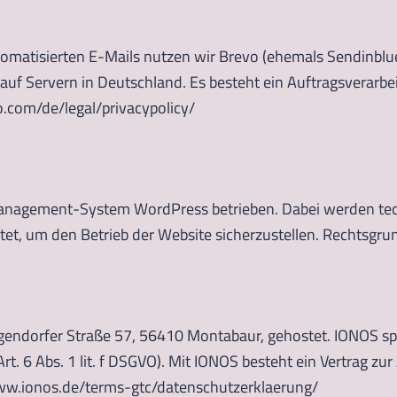
omatisierten E-Mails nutzen wir Brevo (ehemals Sendinblu
 auf Servern in Deutschland. Es besteht ein Auftragsverar
.com/de/legal/privacypolicy/
nagement-System WordPress betrieben. Dabei werden tech
t, um den Betrieb der Website sicherzustellen. Rechtsgrundl
gendorfer Straße 57, 56410 Montabaur, gehostet. IONOS spei
rt. 6 Abs. 1 lit. f DSGVO). Mit IONOS besteht ein Vertrag z
www.ionos.de/terms-gtc/datenschutzerklaerung/