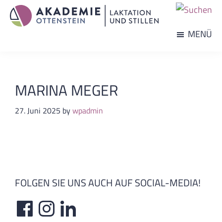
Zum
Zur
Inhalt
Fußzeile
Akademie
MENÜ
Ihr
springen
springen
Ottenstein
Partner
-
Laktation
für
und
berufliche
Stillen
MARINA MEGER
Weiterbildung
27. Juni 2025
by
wpadmin
FOLGEN SIE UNS AUCH AUF SOCIAL-MEDIA!